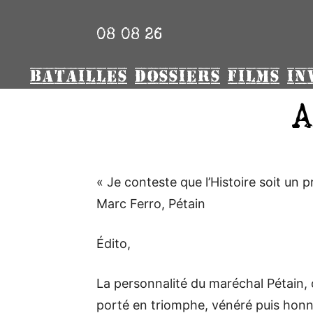
08 08 26
BATAILLES
DOSSIERS
FILMS
IN
A
« Je conteste que l’Histoire soit un pr
Marc Ferro, Pétain
Édito,
La personnalité du maréchal Pétain, q
porté en triomphe, vénéré puis honni