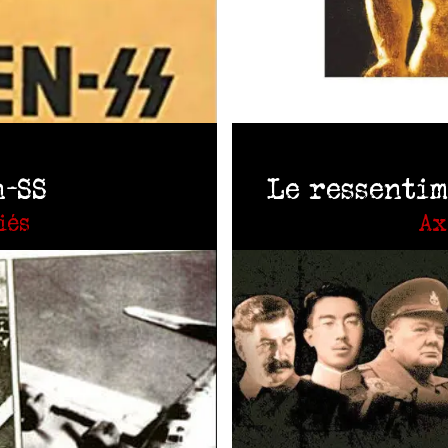
-SS
Le ressentim
iés
Ax