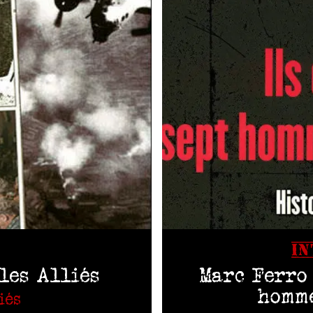
IN
les Alliés
Marc Ferro 
homme
iés