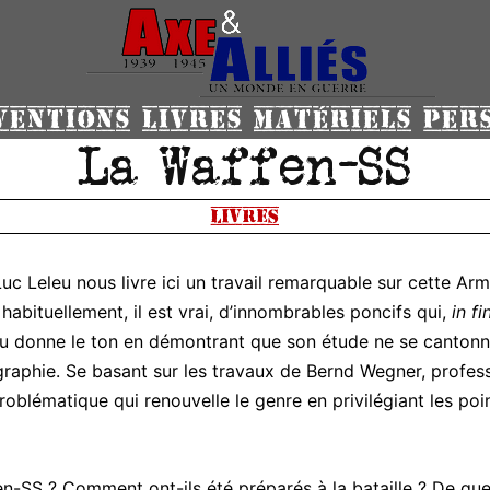
VENTIONS
LIVRES
MATÉRIELS
PER
La Waffen-SS
Livres
c Leleu nous livre ici un travail remarquable sur cette Arm
 habituellement, il est vrai, d’innombrables poncifs qui,
in fi
u donne le ton en démontrant que son étude ne se cantonn
ographie. Se basant sur les travaux de Bernd Wegner, profes
problématique qui renouvelle le genre en privilégiant les poi
n-SS ? Comment ont-ils été préparés à la bataille ? De que