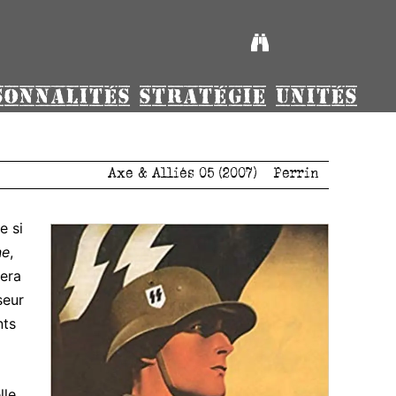
SONNALITÉS
STRATÉGIE
UNITÉS
Axe & Alliés 05 (2007)
Perrin
e si
ne
,
era
seur
nts
lle