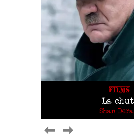
FILMS
La chut
Shan Dera