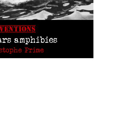
NVENTIONS
ars amphibies
stophe Prime