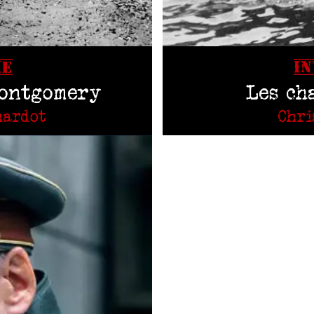
IE
I
Montgomery
Les ch
hardot
Chri