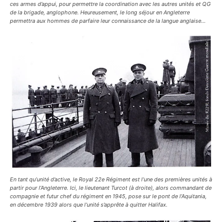
ces armes d’appui, pour permettre la coordination avec les autres unités et QG
de la brigade, anglophone. Heureusement, le long séjour en Angleterre
permettra aux hommes de parfaire leur connaissance de la langue anglaise…
En tant qu’unité d’active, le Royal 22e Régiment est l’une des premières unités à
partir pour l’Angleterre. Ici, le lieutenant Turcot (à droite), alors commandant de
compagnie et futur chef du régiment en 1945, pose sur le pont de l’Aquitania,
en décembre 1939 alors que l’unité s’apprête à quitter Halifax.