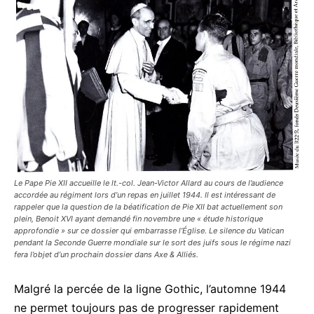
Le Pape Pie XII accueille le lt.-col. Jean-Victor Allard au cours de l’audience
accordée au régiment lors d’un repas en juillet 1944. Il est intéressant de
rappeler que la question de la béatification de Pie XII bat actuellement son
plein, Benoit XVI ayant demandé fin novembre une « étude historique
approfondie » sur ce dossier qui embarrasse l’Église. Le silence du Vatican
pendant la Seconde Guerre mondiale sur le sort des juifs sous le régime nazi
fera l’objet d’un prochain dossier dans Axe & Alliés.
Malgré la percée de la ligne Gothic, l’automne 1944
ne permet toujours pas de progresser rapidement