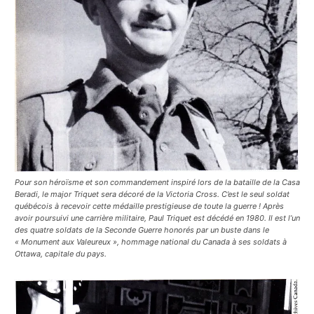
Pour son héroïsme et son commandement inspiré lors de la bataille de la Casa
Beradi, le major Triquet sera décoré de la Victoria Cross. C’est le seul soldat
québécois à recevoir cette médaille prestigieuse de toute la guerre ! Après
avoir poursuivi une carrière militaire, Paul Triquet est décédé en 1980. Il est l’un
des quatre soldats de la Seconde Guerre honorés par un buste dans le
« Monument aux Valeureux », hommage national du Canada à ses soldats à
Ottawa, capitale du pays.