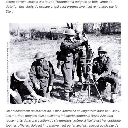
centre portent chacun une lourde Thompson à poignée en bois, arme de
dotation des chefs de groupe et qui sera progressivement remplacée par la
Sten.
Un détachement de mortier de 3-inch s’entraîne en Angleterre dans le Sussex.
Les mortiers moyens d’un bataillon d’infanterie comme le Royal 22e sont
rassemblés dans une section de six mortiers. Même si l’unité est francophone,
tout les officiers doivent impérativement parler anglais, surtout au niveau de