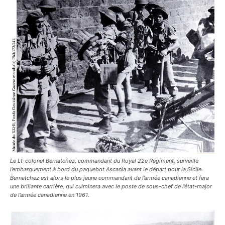
Le Lt-colonel Bernatchez, commandant du Royal 22e Régiment, surveille
l’embarquement à bord du paquebot Ascania avant le départ pour la Sicile.
Bernatchez est alors le plus jeune commandant de l’armée canadienne et fera
une brillante carrière, qui culminera avec le poste de sous-chef de l’état-major
de l’armée canadienne en 1961.